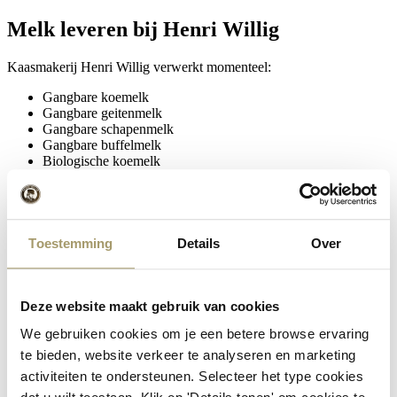
Melk leveren bij Henri Willig
Kaasmakerij Henri Willig verwerkt momenteel:
Gangbare koemelk
Gangbare geitenmelk
Gangbare schapenmelk
Gangbare buffelmelk
Biologische koemelk
Biologische Jerseymelk
Biologisch Dynamische koemelk
Biologische geitenmelk
Biologische schapenmelk
Toestemming
Details
Over
Ook hebben wij interesse in bijzondere nieuwe melksoorten. Bent u
veehouder, of bent u van plan om een melkveebedrijf te starten?
Laat uw gegevens dan vrijblijvend hier achter. Ook wanneer wij van
een bepaalde melksoort voldoende hebben, nemen wij uw bedrijf
Deze website maakt gebruik van cookies
graag op in ons bestand voor toekomstige mogelijkheden. Als
We gebruiken cookies om je een betere browse ervaring
afnemer bieden wij een eerlijke, marktconforme melkprijs en een
nauwe betrokkenheid bij onze veehouders.
te bieden, website verkeer te analyseren en marketing
activiteiten te ondersteunen. Selecteer het type cookies
*
Naam: