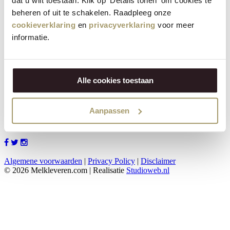
dat u wilt toestaan. Klik op 'Details tonen' om cookies te
beheren of uit te schakelen. Raadpleeg onze
*
Woonplaats:
cookieverklaring
en
privacyverklaring
voor meer
*
Telefoon:
informatie.
*
E-mail:
Toelichting:
Alle cookies toestaan
6+
=
*
Aanpassen
Verzenden
Algemene voorwaarden
|
Privacy Policy
|
Disclaimer
© 2026 Melkleveren.com | Realisatie
Studioweb.nl